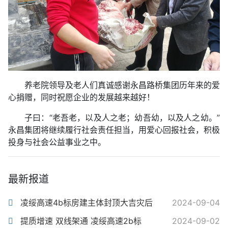
养老院领导及老人们真诚感谢永昌路桥集团历年来的爱
心捐赠，同时祝愿企业的发展越来越好！
子曰：“老吾老，以及人之老；幼吾幼，以及人之幼。”
永昌集团将继续履行社会责任担当，用爱心回报社会，积极
投身与社会公益事业之中。
最新报道
凌绥高速4b标房建主体封顶大吉灾后
2024-09-04
提质增速 双线架通 凌绥高速2b标
2024-09-02