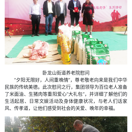
卧龙山街道养老院慰问
“夕阳无限好，人间重晚情”，尊老敬老向来是我们中华
民族的传统美德。此次慰问之行，集团领导为百位老人准备
了米面油、生猪肉等重阳爱心“大礼包”，并详细了解他们的
生活起居、日常文娱活动及身体健康状况，与老人们话家
风、传孝道，让他们感受到社会的关爱、晚年的幸福。