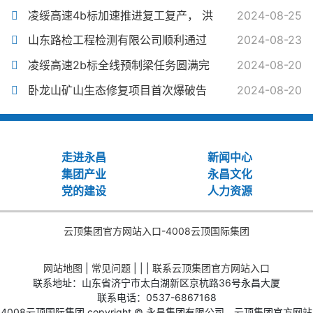
凌绥高速4b标加速推进复工复产， 洪
2024-08-25
山东路检工程检测有限公司顺利通过
2024-08-23
凌绥高速2b标全线预制梁任务圆满完
2024-08-20
卧龙山矿山生态修复项目首次爆破告
2024-08-20
走进永昌
新闻中心
集团产业
永昌文化
党的建设
人力资源
云顶集团官方网站入口-4008云顶国际集团
网站地图
|
常见问题
| | |
联系云顶集团官方网站入口
联系地址：山东省济宁市太白湖新区京杭路36号永昌大厦
联系电话：0537-6867168
4008云顶国际集团 copyright © 永昌集团有限公司，云顶集团官方网站