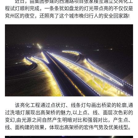
近日，由集团参建的西浦路项目张家楼互通立交亮化工
程试灯顺利完成，一条条犹如盘龙的灯光带点亮的不仅仅是
兖州区的夜空，还照亮了这个城市晚归行人的安全回家路!
该亮化工程通过点状灯、线条灯勾画出桥梁的轮廓,通
过洗墙灯展现出高架桥的魅力,以上点、线、面层次色彩的
变幻,由光源之间自然产生明暗对比和强弱对比，产生点、
线、面构建的效果，体现出高架桥的宏伟气势及优美线型。