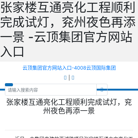
张家楼互通亮化工程顺利
完成试灯，兖州夜色再添
一景 -云顶集团官方网站
入口
云顶集团官方网站入口-4008云顶国际集团
|
张家楼互通亮化工程顺利完成试灯，兖
州夜色再添一景