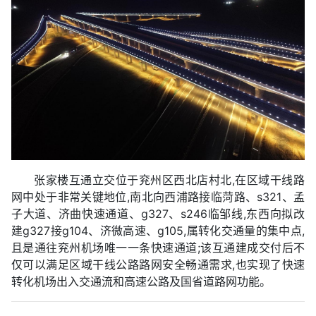
张家楼互通立交位于兖州区西北店村北,在区域干线路
网中处于非常关键地位,南北向西浦路接临菏路、s321、孟
子大道、济曲快速通道、g327、s246临邹线,东西向拟改
建g327接g104、济微高速、g105,属转化交通量的集中点,
且是通往兖州机场唯一一条快速通道;该互通建成交付后不
仅可以满足区域干线公路路网安全畅通需求,也实现了快速
转化机场出入交通流和高速公路及国省道路网功能。