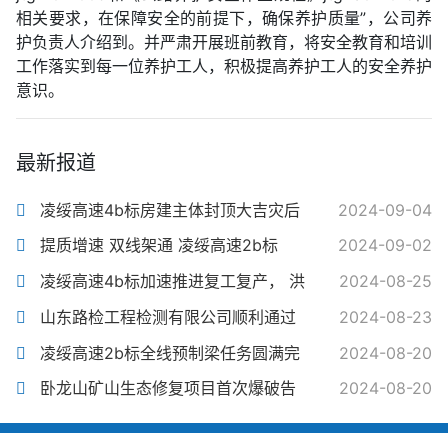
相关要求，在保障安全的前提下，确保养护质量”，公司养
护负责人介绍到。并严肃开展班前教育，将安全教育和培训
工作落实到每一位养护工人，积极提高养护工人的安全养护
意识。
最新报道
凌绥高速4b标房建主体封顶大吉灾后
2024-09-04
提质增速 双线架通 凌绥高速2b标
2024-09-02
凌绥高速4b标加速推进复工复产， 洪
2024-08-25
山东路检工程检测有限公司顺利通过
2024-08-23
凌绥高速2b标全线预制梁任务圆满完
2024-08-20
卧龙山矿山生态修复项目首次爆破告
2024-08-20