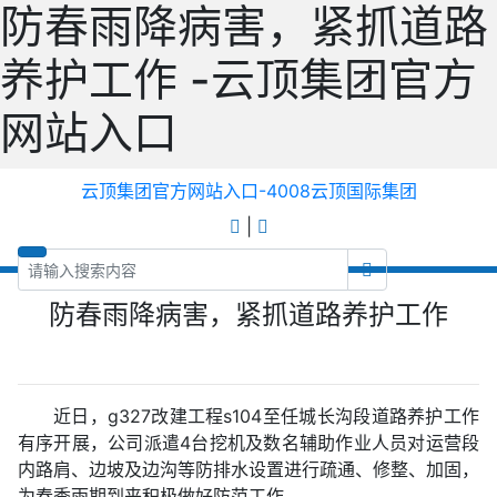
防春雨降病害，紧抓道路
养护工作 -云顶集团官方
网站入口
云顶集团官方网站入口-4008云顶国际集团
|
防春雨降病害，紧抓道路养护工作
近日，g327改建工程s104至任城长沟段道路养护工作
有序开展，公司派遣4台挖机及数名辅助作业人员对运营段
内路肩、边坡及边沟等防排水设置进行疏通、修整、加固，
为春季雨期到来积极做好防范工作。