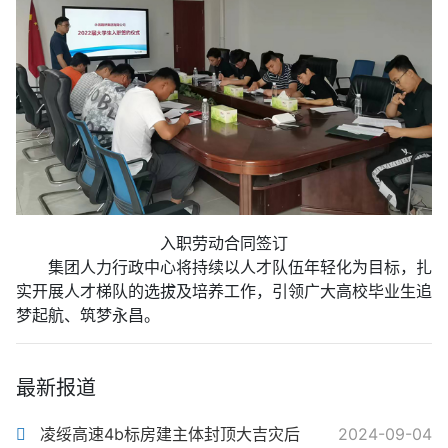
入职劳动合同签订
集团人力行政中心将持续以人才队伍年轻化为目标，扎
实开展人才梯队的选拔及培养工作，引领广大高校毕业生追
梦起航、筑梦永昌。
最新报道
凌绥高速4b标房建主体封顶大吉灾后
2024-09-04