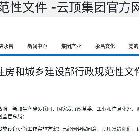
范性文件 -云顶集团官方
进永昌
新闻中心
集团产业
永昌文化
党的
住房和城乡建设部行政规范性文
政府，新疆生产建设兵团，国家发展改革委、工业和信息化部、
融监管总局：
设备更新工作实施方案》已经国务院同意，现印发给你们，