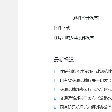
（此件公开发布）
附件下载：
住房和城乡建设部发布
最新报道
住房和城乡建设部行政规范性
山东省交通运输厅关于印发《
交通运输部办公厅 公安部办公
交通运输部关于发布《公路水
国家防汛抗旱总指挥部办公室