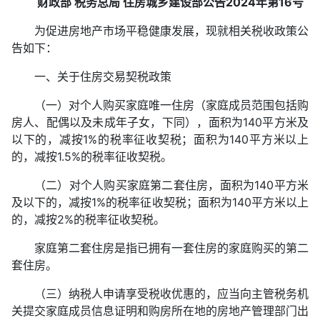
财政部 税务总局 住房城乡建设部公告2024年第16号
为促进房地产市场平稳健康发展，现就相关税收政策公
告如下：
一、关于住房交易契税政策
（一）对个人购买家庭唯一住房（家庭成员范围包括购
房人、配偶以及未成年子女，下同），面积为140平方米及
以下的，减按1%的税率征收契税；面积为140平方米以上
的，减按1.5%的税率征收契税。
（二）对个人购买家庭第二套住房，面积为140平方米
及以下的，减按1%的税率征收契税；面积为140平方米以上
的，减按2%的税率征收契税。
家庭第二套住房是指已拥有一套住房的家庭购买的第二
套住房。
（三）纳税人申请享受税收优惠的，应当向主管税务机
关提交家庭成员信息证明和购房所在地的房地产管理部门出