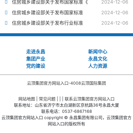
住房城乡建设部关于发布国家标准《
2024-12-06
住房城乡建设部关于发布国家标准
2024-12-06
住房城乡建设部关于发布行业标准
2024-12-06
走进永昌
新闻中心
集团产业
永昌文化
党的建设
人力资源
云顶集团官方网站入口-4008云顶国际集团
网站地图
|
常见问题
| | |
联系云顶集团官方网站入口
联系地址：山东省济宁市太白湖新区京杭路36号永昌大厦
联系电话：0537-6867168
云顶集团官方网站入口 copyright © 永昌集团有限公司，云顶集团官方
网站入口的版权所有