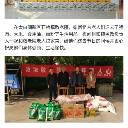
在太白湖新区石桥镇敬老院，慰问组为老人们送去了猪
肉、大米、食用油、面粉等生活用品。慰问组和镇民政负责
人一起和敬老院老人拉家常，给他们送去节日的问候并衷心
祝愿他们身体健康、生活愉快。