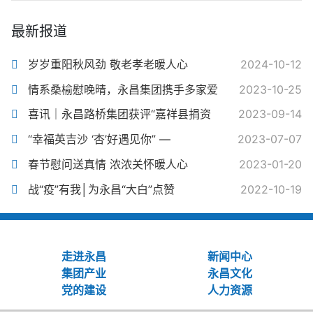
最新报道
岁岁重阳秋风劲 敬老孝老暖人心
2024-10-12
情系桑榆慰晚晴，永昌集团携手多家爱
2023-10-25
喜讯｜永昌路桥集团获评“嘉祥县捐资
2023-09-14
“幸福英吉沙 ‘杏’好遇见你” —
2023-07-07
春节慰问送真情 浓浓关怀暖人心
2023-01-20
战“疫”有我│为永昌“大白”点赞
2022-10-19
走进永昌
新闻中心
集团产业
永昌文化
党的建设
人力资源