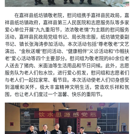
在嘉祥县纸坊镇敬老院，慰问组携手嘉祥县民政局，嘉
祥县纸坊镇政府，嘉祥县第三人民医院和志愿服务队等多家
爱心单位开展“九九重阳节，浓浓敬老情”为主题的慰问服务
活动，嘉祥县民政局党组书记、局长陈忠服，纸坊镇党委副
书记、镇长张海涛参加活动。本次活动包括“尊老敬老”文艺
演出、“金秋送暖”慰问活动、“健康相伴”义诊活动和“巾帼扶
老”爱心活动等四个主要部分。慰问组为敬老院的80余位老
人送去了猪肉、米面油等生活用品和节日问候。此外，志愿
服务队为老人们包水饺，进行爱心剪发，慰问组和志愿者们
与老人们一起拉家常、看节目。本次活动使老人们切身感受
到温暖和关怀，极大丰富精神文明生活，营造欢乐祥和氛
围，也让老人们度过一个温馨、快乐的重阳节。