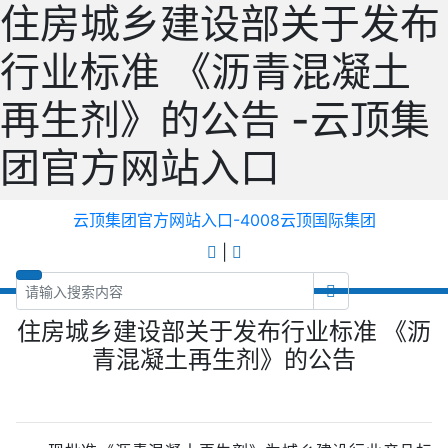
住房城乡建设部关于发布
行业标准 《沥青混凝土
再生剂》的公告 -云顶集
团官方网站入口
云顶集团官方网站入口-4008云顶国际集团
|
住房城乡建设部关于发布行业标准 《沥
青混凝土再生剂》的公告