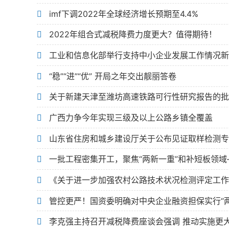
imf下调2022年全球经济增长预期至4.4%
2022年组合式减税降费力度更大？值得期待！
工业和信息化部举行支持中小企业发展工作情况新
“稳”“进”“优” 开局之年交出靓丽答卷
关于新建天津至潍坊高速铁路可行性研究报告的批
广西力争今年实现三级及以上公路乡镇全覆盖
山东省住房和城乡建设厅关于公布见证取样检测专
一批工程密集开工，聚焦“两新一重”和补短板领
《关于进一步加强农村公路技术状况检测评定工作
管控更严！国资委明确对中央企业融资担保实行“两
李克强主持召开减税降费座谈会强调 推动实施更