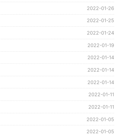
2022-01-26
2022-01-25
2022-01-24
2022-01-19
2022-01-14
2022-01-14
2022-01-14
2022-01-11
2022-01-11
2022-01-05
2022-01-05