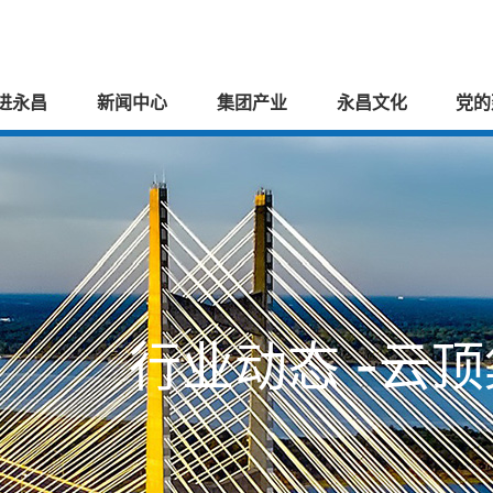
进永昌
新闻中心
集团产业
永昌文化
党的
行业动态 -云