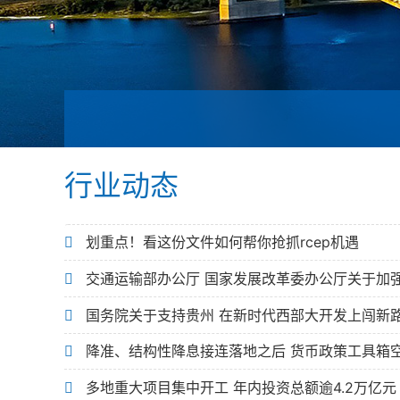
行业动态
划重点！看这份文件如何帮你抢抓rcep机遇
交通运输部办公厅 国家发展改革委办公厅关于加
国务院关于支持贵州 在新时代西部大开发上闯新
降准、结构性降息接连落地之后 货币政策工具箱
多地重大项目集中开工 年内投资总额逾4.2万亿元