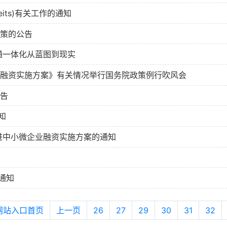
its)有关工作的通知
策的公告
通一体化从蓝图到现实
融资实施方案》有关情况举行国务院政策例行吹风会
告
知
进中小微企业融资实施方案的通知
通知
网站入口首页
上一页
26
27
29
30
31
32