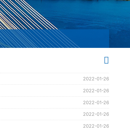
2022-01-26
2022-01-26
2022-01-26
2022-01-26
2022-01-26