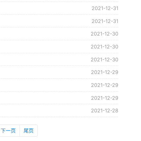
2021-12-31
2021-12-31
2021-12-30
2021-12-30
2021-12-30
2021-12-29
2021-12-29
2021-12-29
2021-12-28
下一页
尾页