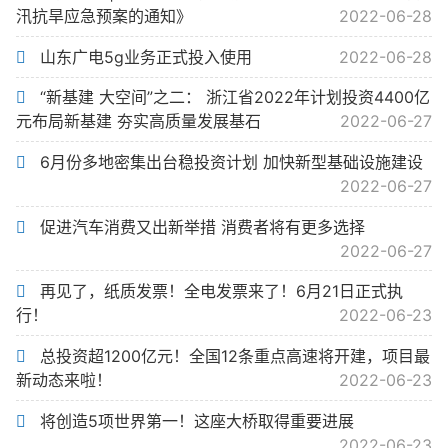
汛抗旱应急预案的通知》
2022-06-28
山东广电5g业务正式投入使用
2022-06-28
“新基建 大空间”之二： 浙江省2022年计划投资4400亿
元布局新基建 夯实高质量发展基石
2022-06-27
6月份多地密集出台稳投资计划 加快新型基础设施建设
2022-06-27
促进汽车消费又出新举措 消费者将有更多选择
2022-06-27
再见了，纸质发票！全电发票来了！6月21日正式执
行！
2022-06-23
总投资超1200亿元！全国12条重点高速将开建，项目最
新动态来啦！
2022-06-23
将创造5项世界第一！这座大桥取得重要进展
2022-06-23